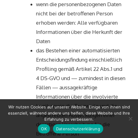
wenn die personenbezogenen Daten
nicht bei der betroffenen Person
erhoben werden: Alle verfügbaren
Informationen über die Herkunft der
Daten
das Bestehen einer automatisierten
Entscheidungsfindung einschließlich
Profiling gemäß Artikel 22 Abs.1 und
4 DS-GVO und — zumindest in diesen
Fällen — aussagekräftige
Informationen über die involvierte
Logik sowie die Tragweite und die
Wir nutzen Cookies auf unserer Website. Einige von ihnen sind
essenziell, während andere uns helfen, diese Website und Ihre
angestrebten Auswirkungen einer
Erfahrung zu verbessern.
derartigen Verarbeitung für die
OK
Datenschutzerklärung
betroffene Person